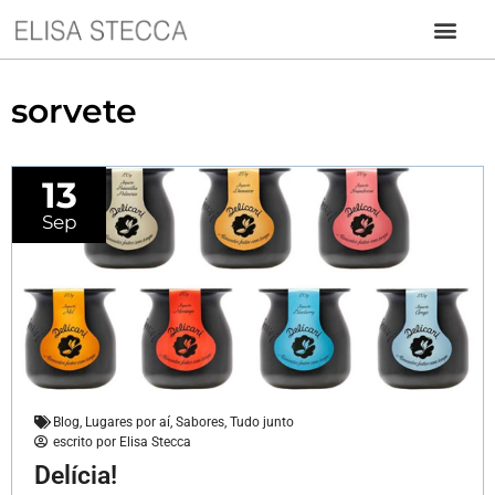
sorvete
13
Sep
Blog
,
Lugares por aí
,
Sabores
,
Tudo junto
escrito por
Elisa Stecca
Delícia!