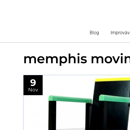
Blog
Improváv
memphis movi
9
Nov