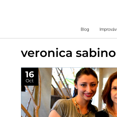
Blog
Improváv
veronica sabino
16
Oct