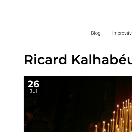
Blog
Improváv
Ricard Kalhabé
26
Jul