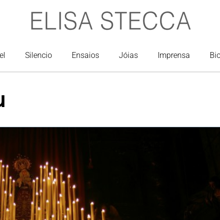
el
Silencio
Ensaios
Jóias
Imprensa
Bi
u