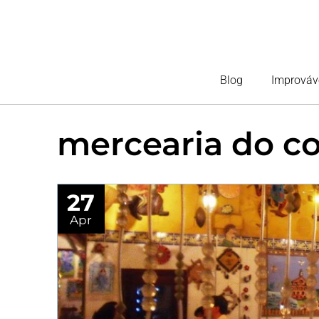
Blog
Improváv
mercearia do c
27
Apr