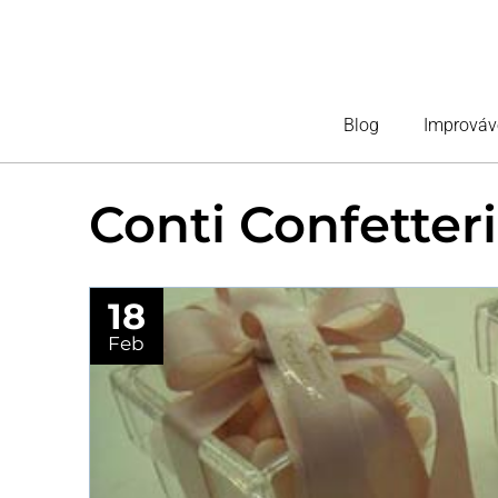
Blog
Improváv
Conti Confetter
18
Feb