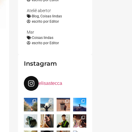
escrito por
Editor
Ateliê aberto!
Blog
,
Coisas lindas
escrito por
Editor
Mar
Coisas lindas
escrito por
Editor
Instagram
elisastecca