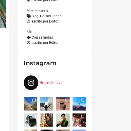
escrito por
Editor
Ateliê aberto!
Blog
,
Coisas lindas
escrito por
Editor
Mar
Coisas lindas
escrito por
Editor
Instagram
elisastecca