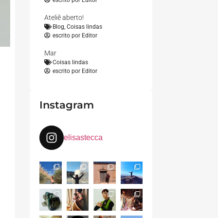
escrito por
Editor
Ateliê aberto!
Blog
,
Coisas lindas
escrito por
Editor
Mar
Coisas lindas
escrito por
Editor
Instagram
elisastecca