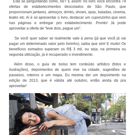
Está se perguntando como, né? É assim: no livro você encontra 79
ofertas de estabelecimentos descolados de São Paulo, que
proporcionam jantares, almoços, drinks, shows, spas, baladas, cinema,
teatro etc. Aí é só apresentar o livro, destacar um cuponzinho que vem
nas páginas e entregar pro estabelecimento. Pronto! Já pode
aproveitar a oferta de “leve dois, pague um”.
Se você quer saber se realmente vale à pena (já que você já vai
pagar um determinado valor pelo livrinho), saiba que sim! E muito! Os
benefícios somados superam os R$ 3 mil, ou seja, na primeira ou
segunda utilização, já é recuperado o investimento.
Além disso, o guia de bolso tem conteúdo artístico (fotos e
ilustrações), depoimentos de quem vive na cidade, sugestões de
passeios, roteiros e um mapa. Eu mesma dei um depoimento na
edição de 2013, que é válida até outubro, então ainda dá pra
aproveitar!