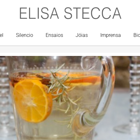
el
Silencio
Ensaios
Jóias
Imprensa
Bi