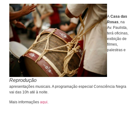
A
Casa das
Rosas
, na
Av. Paulista,
terá oficinas,
exibição de
filmes,
palestras e
Reprodução
apresentações musicais. A programação especial Consciência Negra
vai das 10h até à noite.
Mais informações
aqui
.