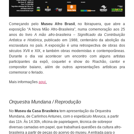
Começando pelo
Museu Afro Brasil
, no Ibirapuera, que abre a
exposição “A Nova Mão Afro-Brasileira”, numa comemoração aos 25
anos do livro
A mão afro-brasileira – Significado da Contribuição
Artística e Histórica
, publicado em 1988, centenário da abolição da
escravatura no país. A exposição é uma retrospectiva de obras dos
séculos XVII e XIX, e também obras modernistas e contemporâneas.
Durante o dia vai acontecer um encontro com alguns artistas
participantes da expô, coquetel e show do Riachão, cantor e
compositor baiano, além de outros apresentações artísticas pra
comemorar o feriado.
Mais informações
aqui
.
Orquestra Mundana / Reprodução
No
Museu da Casa Brasileira
tem apresentação da Orquestra
Mundana, de Carlinhos Antunes, com o espetáculo
Muvuca,
a partir
das 11h. Às 14:30h, oficina de papietagem, técnica de sobrepor
diversas camadas em papel, que trabalhará questões da cultura afro-
brasileira a partir de peças do acervo do museu. A entrada para o