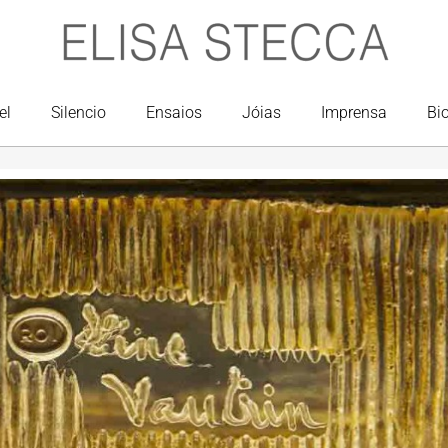
el
Silencio
Ensaios
Jóias
Imprensa
Bi