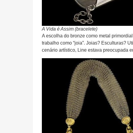
A Vida é Assim (bracelete)
A escolha do bronze como metal primordial
trabalho como “joia”. Joias? Esculturas? Ut
cenário artístico, Line estava preocupada e