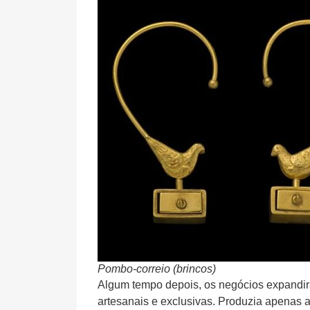
Pombo-correio (brincos)
Algum tempo depois, os negócios expandira
artesanais e exclusivas. Produzia apenas 